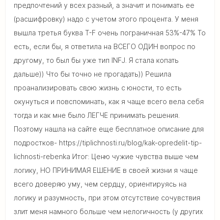
предпочтений у всех разный, а значит и понимать ее
(расшифровку) надо с учетом этого процента. У меня
вышла третья буква T-F очень пограничная 53%-47% То
есть, если бы, я ответила на ВСЕГО ОДИН вопрос по
другому, то был бы уже тип INFJ. Я стала копать
дальше)) Что бы точно не прогадать)) Решила
проанализировать свою жизнь с юности, то есть
окунуться и повспоминать, как я чаще всего вела себя
тогда и как мне было ЛЕГЧЕ принимать решения.
Поэтому нашла на сайте еще бесплатное описание для
подростков- https://tiplichnosti.ru/blog/kak-opredelit-tip-
lichnosti-rebenka Итог: Ценю чужие чувства выше чем
логику, НО ПРИНИМАЯ ЕШЕНИЕ в своей жизни я чаще
всего доверяю уму, чем сердцу, ориентируясь на
логику и разумность, при этом отсутствие сочувствия
злит меня намного больше чем нелогичность (у других