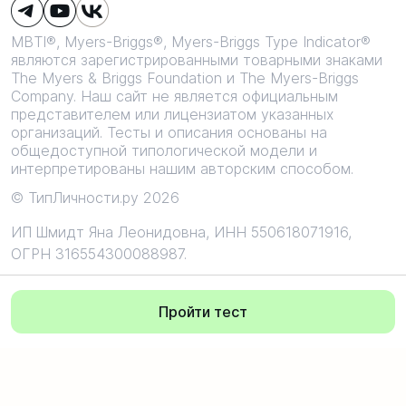
MBTI®, Myers-Briggs®, Myers-Briggs Type Indicator®
являются зарегистрированными товарными знаками
The Myers & Briggs Foundation и The Myers-Briggs
Company. Наш сайт не является официальным
представителем или лицензиатом указанных
организаций. Тесты и описания основаны на
общедоступной типологической модели и
интерпретированы нашим авторским способом.
© ТипЛичности.ру 2026
ИП Шмидт Яна Леонидовна,
ИНН 550618071916,
ОГРН 316554300088987.
Все текстовые и графические материалы сайта защищены
исключительным авторским правом. Запрещено любое
Пройти тест
копирование и изменение.
0