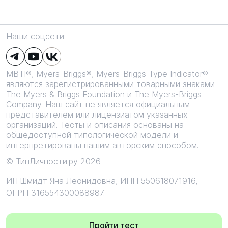
Наши соцсети:
MBTI®, Myers-Briggs®, Myers-Briggs Type Indicator®
являются зарегистрированными товарными знаками
The Myers & Briggs Foundation и The Myers-Briggs
Company. Наш сайт не является официальным
представителем или лицензиатом указанных
организаций. Тесты и описания основаны на
общедоступной типологической модели и
интерпретированы нашим авторским способом.
© ТипЛичности.ру 2026
ИП Шмидт Яна Леонидовна,
ИНН 550618071916,
ОГРН 316554300088987.
Все текстовые и графические материалы сайта защищены
исключительным авторским правом. Запрещено любое
Пройти тест
копирование и изменение.