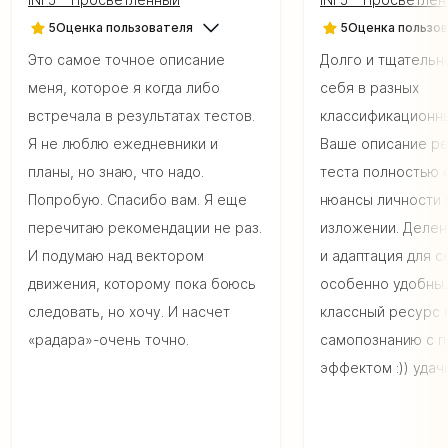
5
Оценка пользователя
5
Оценка пользо
Это самое точное описание
Долго и тщательн
меня, которое я когда либо
себя в разных
встречала в результатах тестов.
классификационны
Я не люблю ежедневники и
Ваше описание ре
планы, но знаю, что надо.
теста полностью 
Попробую. Спасибо вам. Я еще
нюансы личности 
перечитаю рекомендации не раз.
изложении. Делен
И подумаю над вектором
и адаптация для с
движения, которому пока боюсь
особенно удобны.
следовать, но хочу. И насчет
классный ресурс 
«радара»-очень точно.
самопознанию с 
эффектом :)) удачи