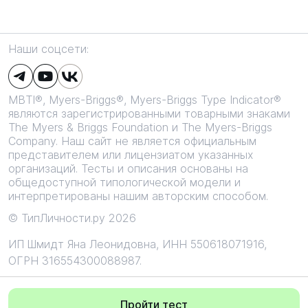
Наши соцсети:
MBTI®, Myers-Briggs®, Myers-Briggs Type Indicator®
являются зарегистрированными товарными знаками
The Myers & Briggs Foundation и The Myers-Briggs
Company. Наш сайт не является официальным
представителем или лицензиатом указанных
организаций. Тесты и описания основаны на
общедоступной типологической модели и
интерпретированы нашим авторским способом.
© ТипЛичности.ру 2026
ИП Шмидт Яна Леонидовна,
ИНН 550618071916,
ОГРН 316554300088987.
Все текстовые и графические материалы сайта защищены
исключительным авторским правом. Запрещено любое
Пройти тест
копирование и изменение.