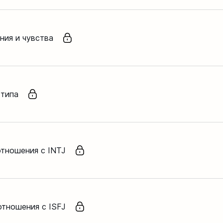
ния и чувства
 типа
отношения с INTJ
отношения с ISFJ