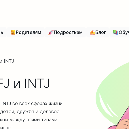
ть
Родителям
Подросткам
Блог
Обу
и INTJ
J и INTJ
 INTJ во всех сферах жизни:
е детей, дружба и деловое
ожны между этими типами
иняет.