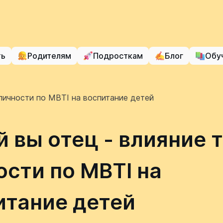
ть
Родителям
Подросткам
Блог
Обу
 личности по MBTI на воспитание детей
й вы отец - влияние 
ости по MBTI на
итание детей