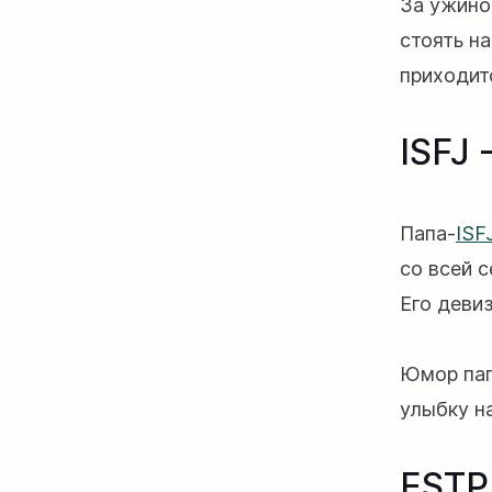
За ужино
стоять на
приходит
ISFJ 
Папа-
ISF
со всей 
Его девиз
Юмор пап
улыбку на
ESTP