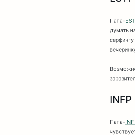
Папа-
ES
думать н
серфингу
вечеринк
Возможно,
заразител
INFP
Папа-
INF
чувствует