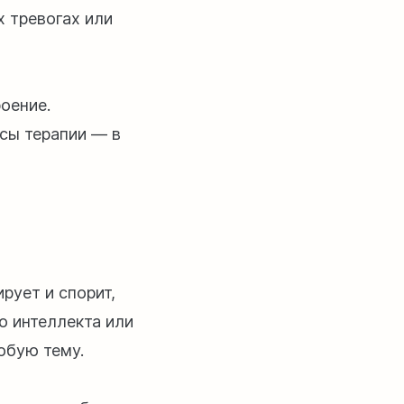
х тревогах или
оение.
сы терапии — в
рует и спорит,
о интеллекта или
любую тему.