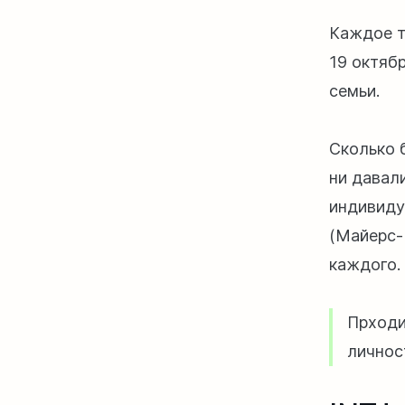
Каждое т
19 октяб
семьи.
Сколько 
ни давал
индивиду
(Майерс-
каждого.
Прход
личнос