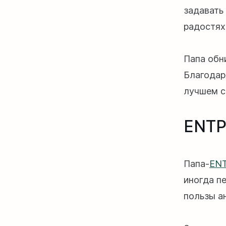
задавать
радостях
Папа обн
Благодар
лучшем с
ENTP
Папа-
EN
иногда п
пользы а