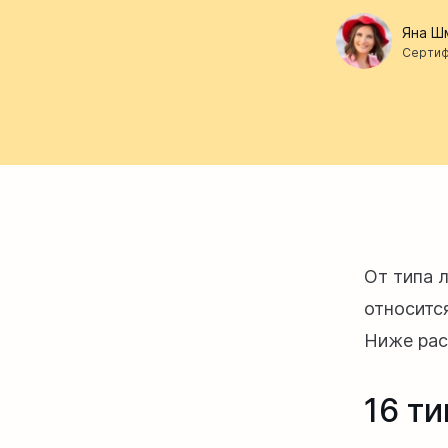
Яна Ш
Сертиф
От типа л
относится
Ниже рас
16 т