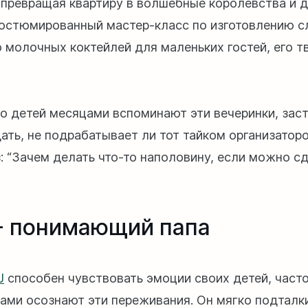
 превращая квартиру в волшебные королевства и д
костюмированный мастер-класс по изготовлению с
 молочных коктейлей для маленьких гостей, его т
го детей месяцами вспоминают эти вечеринки, зас
дать, не подрабатывает ли тот тайком организатор
з: “Зачем делать что-то наполовину, если можно с
 - понимающий папа
J
способен чувствовать эмоции своих детей, част
сами осознают эти переживания. Он мягко подталк