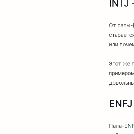
INTJ 
От папы-
стараетс
или поче
Этот же 
примером,
довольны
ENFJ
Папа-
EN