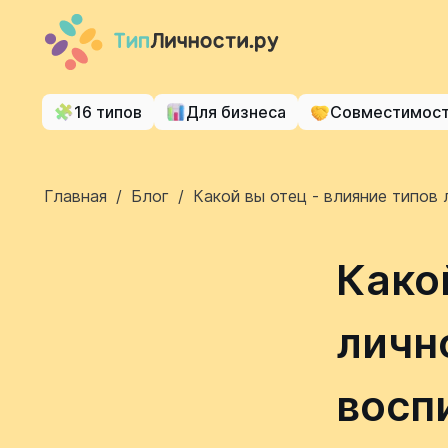
16 типов
Для бизнеса
Совместимос
Главная
/
Блог
/
Какой вы отец - влияние типов
Како
личн
восп