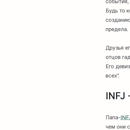
события,
Будь то 
созданию
предела.
Друзья е
отцов га
Его деви
всех”.
INFJ
Папа-
INF
чем они 