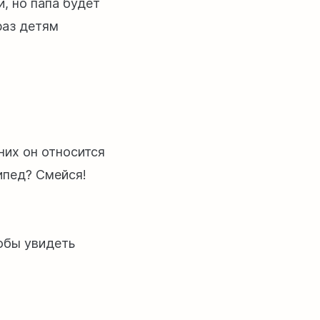
, но папа будет
раз детям
них он относится
ипед? Смейся!
тобы увидеть