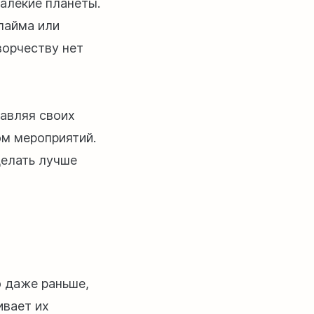
алекие планеты.
лайма или
ворчеству нет
тавляя своих
ом мероприятий.
делать лучше
о даже раньше,
ивает их