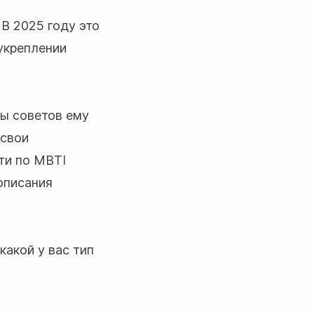
В 2025 году это
 укреплении
бы советов ему
 свои
ти по MBTI
 описания
 какой у вас тип