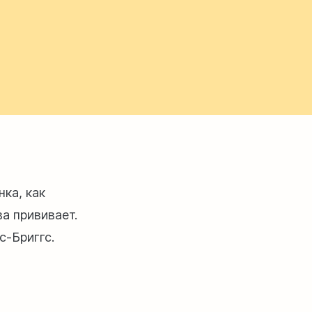
нка, как
ва прививает.
с-Бриггс.