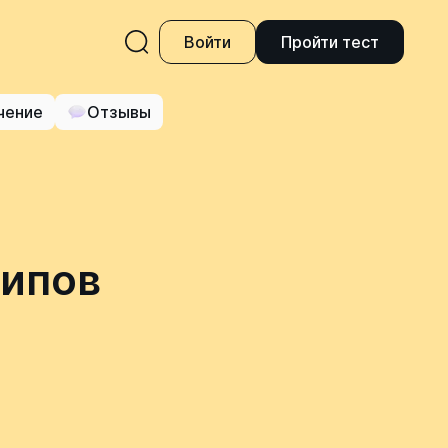
Войти
Пройти тест
чение
Отзывы
типов