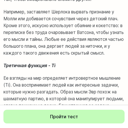
Например, заставляет Шерлока вырвать признание у
Молли или добивается сочувствия через детский плач.
Кроме этого, искусно использует обаяние и кокетство: в
переписке без труда очаровывает Ватсона, чтобы узнать
его мысли и тайны. Любые ее действия являются частью
большого плана, она дергает людей за ниточки, и у
каждого такого движения есть скрытый смысл.
Третичная функция - Ti
Ее взгляды на мир определяет интровертное мышление
(Ti). Она воспринимает людей как интересные задачки,
которые нужно разгадать. Образ мысли Эвр похож на
шахматную партию, в которой она манипулирует людьми,
словно пешками на доске. Единственная ее задача -
удовлетворить свое любопытство, других целей она не
Пройти тест
преследует.