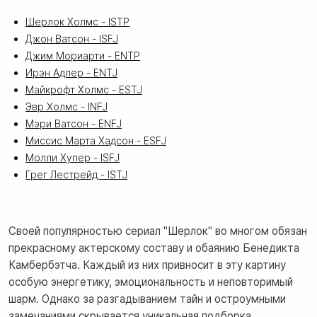
Шерлок Холмс - ISTP
Джон Ватсон - ISFJ
Джим Мориарти - ENTP
Ирэн Адлер - ENTJ
Майкрофт Холмс - ESTJ
Эвр Холмс - INFJ
Мэри Ватсон - ENFJ
Миссис Марта Хадсон - ESFJ
Молли Хупер - ISFJ
Грег Лестрейд - ISTJ
Своей популярностью сериал "Шерлок" во многом обязан
прекрасному актерскому составу и обаянию Бенедикта
Камбербэтча. Каждый из них привносит в эту картину
особую энергетику, эмоциональность и неповторимый
шарм. Однако за разгадыванием тайн и остроумными
замечаниями скрывается уникальная подборка