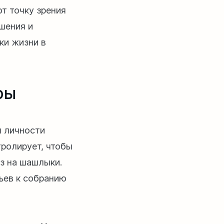
т точку зрения
шения и
ки жизни в
ры
п личности
тролирует, чтобы
з на шашлыки.
ьев к собранию