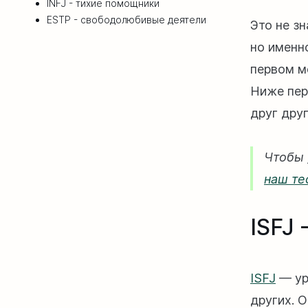
INFJ - тихие помощники
ESTP - свободолюбивые деятели
Это не зн
но именн
первом м
Ниже пер
друг друг
Чтобы 
наш те
ISFJ 
ISFJ
— ур
других. 