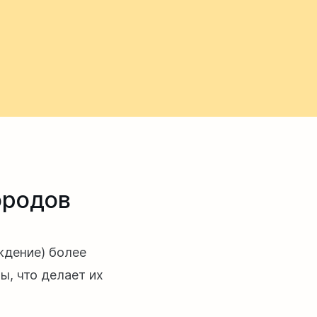
ородов
уждение) более
, что делает их