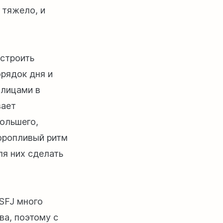
 тяжело, и
остроить
рядок дня и
 лицами в
вает
большего,
торопливый ритм
ля них сделать
ISFJ много
ва, поэтому с