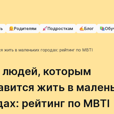
ть
Родителям
Подросткам
Блог
Обу
я жить в маленьких городах: рейтинг по MBTI
 людей, которым
авится жить в мален
дах: рейтинг по MBTI