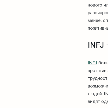
нового и
разочаро
менее, о
позитивн
INFJ
INFJ
боль
протягив
трудност
возможно
людей. IN
видят од