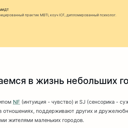
мидт
ицированный практик MBTI, коуч ICF, дипломированный психолог.
аемся в жизнь небольших г
типом
NF
(интуиция - чувство) и SJ (сенсорика - с
в отношениях, поддерживают других и дружелюбны
ми жителями маленьких городов.