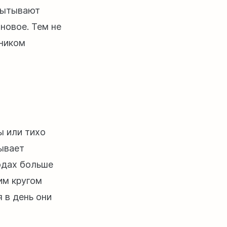
спытывают
новое. Тем не
чником
ы или тихо
тывает
одах больше
им кругом
я в день они