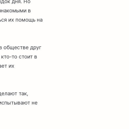
док дня. Но
 знакомыми в
ься их помощь на
в обществе друг
кто-то стоит в
ает их
делают так,
 испытывают не