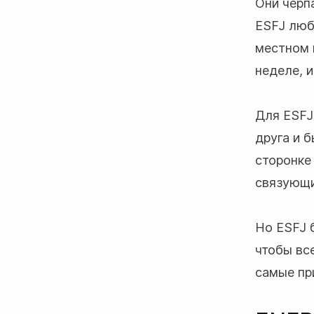
Они черп
ESFJ люб
местном 
неделе, и
Для ESFJ
друга и б
сторонке 
связующи
Но ESFJ 
чтобы вс
самые пр