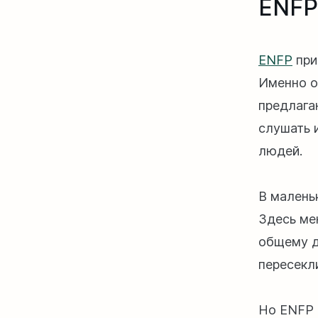
ENFP
ENFP
при
Именно о
предлага
слушать 
людей.
В малень
Здесь ме
общему д
пересекл
Но ENFP 