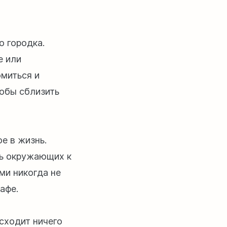
о городка.
е или
омиться и
собы сблизить
е в жизнь.
чь окружающих к
ми никогда не
афе.
сходит ничего