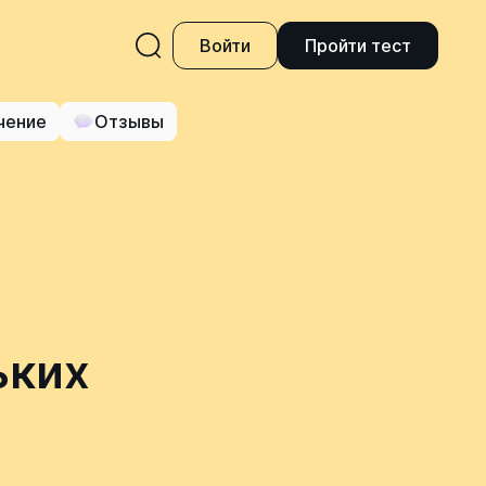
Войти
Пройти тест
чение
Отзывы
ьких