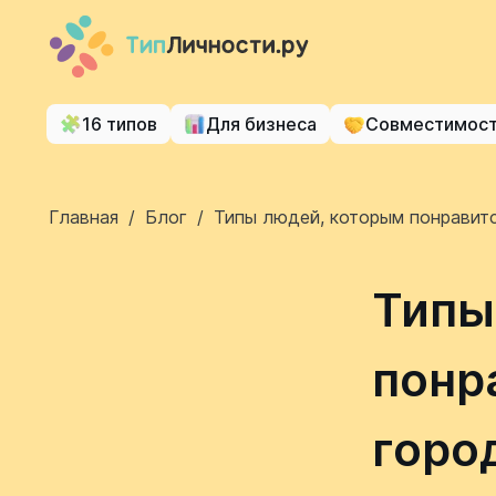
16 типов
Для бизнеса
Совместимос
Главная
/
Блог
/
Типы людей, которым понравитс
Типы
понр
горо