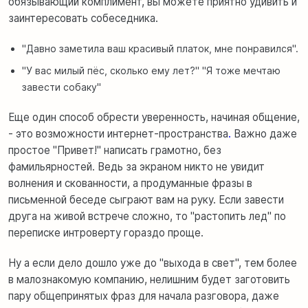
обязывающий комплимент, вы можете приятно удивить и
заинтересовать собеседника.
"Давно заметила ваш красивый платок, мне понравился".
"У вас милый пёс, сколько ему лет?" "Я тоже мечтаю
завести собаку"
Еще один способ обрести уверенность, начиная общение,
- это возможности
и
нтернет-пространства
.
Важно даже
простое "Привет!" написать грамотно, без
фамильярностей. Ведь за экраном никто не увидит
волнения и скованности, а продуманные фразы в
письменной беседе сыграют вам на руку. Если завести
друга на живой встрече сложно, то "растопить лед" по
переписке интроверту гораздо проще.
Ну а если дело дошло уже до "выхода в свет", тем более
в малознакомую компанию, нелишним будет заготовить
пару общепринятых фраз для начала разговора, даже