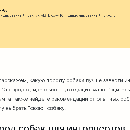
мидт
ицированный практик MBTI, коуч ICF, дипломированный психолог.
 расскажем, какую породу собаки лучше завести ин
о 15 породах, идеально подходящих малообщител
м, а также найдете рекомендации от опытных соб
ту выбрать "свою" собаку.
ород собак для интровертов