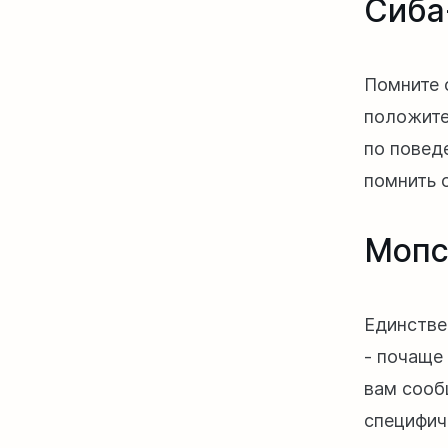
Сиба
Помните 
положите
по повед
помнить о
Моп
Единстве
- почаще 
вам сооб
специфич