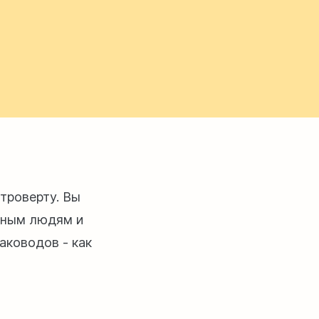
троверту. Вы
ьным людям и
аководов - как