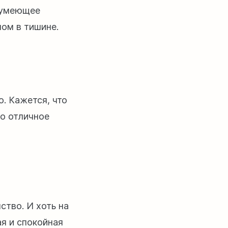
, умеющее
ном в тишине.
. Кажется, что
но отличное
ство. И хоть на
ая и спокойная