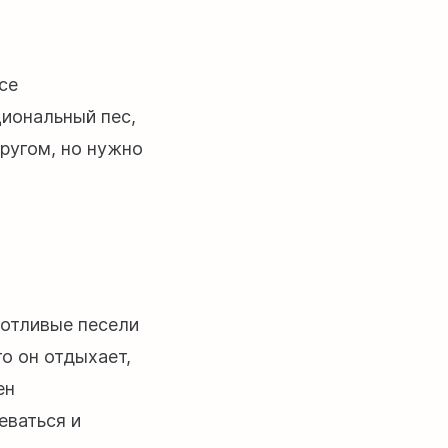
се
иональный пес,
ругом, но нужно
ротливые песели
то он отдыхает,
ен
еваться и