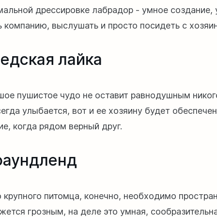
мальной дрессировке лабрадор - умное создание
ь компанию, выслушать и просто посидеть с хозяи
едская лайка
шое пушистое чудо не оставит равнодушным никого
сегда улыбается, вот и ее хозяину будет обеспече
е, когда рядом верный друг.
аундленд
о крупного питомца, конечно, необходимо простран
ажется грозным, на деле это умная, сообразительн