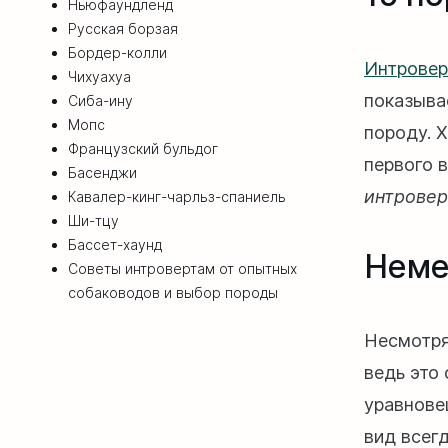
Ньюфаундленд
Русская борзая
Бордер-колли
Интровер
Чихуахуа
показыва
Сиба-ину
Мопс
породу. 
Французский бульдог
первого 
Басенджи
интровер
Кавалер-кинг-чарльз-спаниель
Ши-тцу
Бассет-хаунд
Неме
Советы интровертам от опытных
собаководов и выбор породы
Несмотря
ведь это
уравнове
вид всег