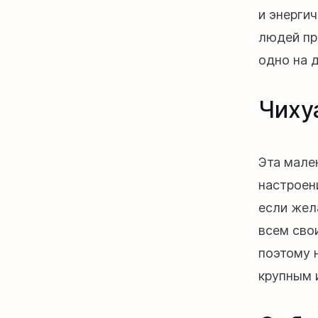
и энерги
людей пр
одно на 
Чиху
Эта мале
настроени
если жела
всем сво
поэтому 
крупным 