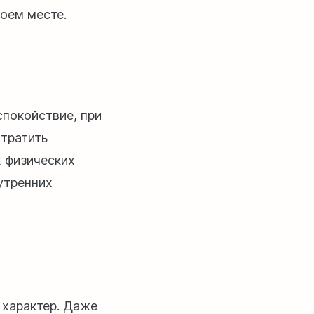
воем месте.
спокойствие, при
 тратить
х физических
утренних
характер. Даже