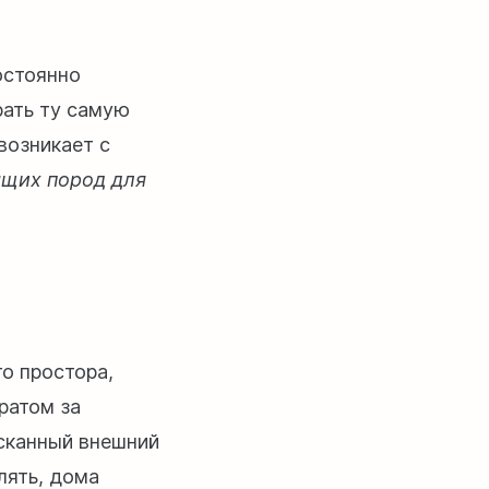
остоянно
рать ту самую
возникает с
ящих пород для
о простора,
ратом за
ысканный внешний
лять, дома