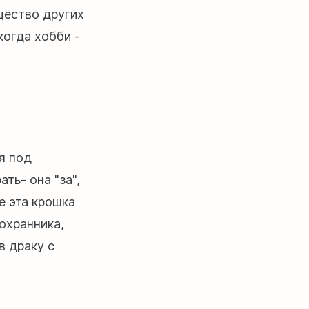
бщество других
когда хобби -
я под
ть- она "за",
е эта крошка
охранника,
в драку с