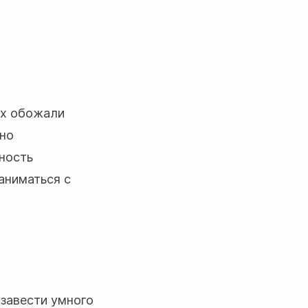
Их обожали
нно
жность
аниматься с
 завести умного