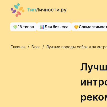
16 типов
Для бизнеса
Совместимос
Главная
/
Блог
/
Лучшие породы собак для интро
Лучш
интр
реко