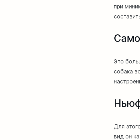
при мини
составит
Само
Это боль
собака в
настроени
Ньюф
Для этог
вид он к