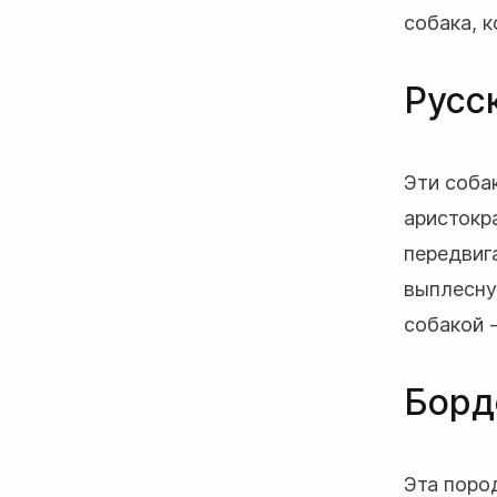
собака, к
Русс
Эти соба
аристокр
передвиг
выплесну
собакой 
Борд
Эта пород