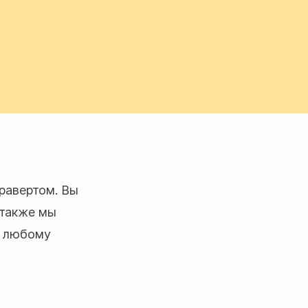
травертом. Вы
 также мы
ю любому