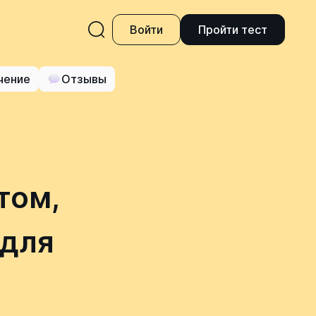
Войти
Пройти тест
чение
Отзывы
том,
 для