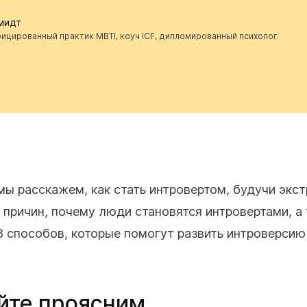
мидт
ицированный практик MBTI, коуч ICF, дипломированный психолог.
 мы расскажем, как стать интровертом, будучи экс
6 причин, почему люди становятся интровертами, а
8 способов, которые помогут развить интроверси
йте проясним