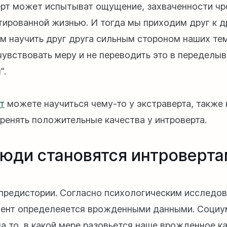
ерт может испытыват ощущение, захваченности ч
тированной жизнью. И тогда мы приходим друг к д
 научить друг друга сильным стороном наших те
чувствовать меру и не переводить это в переделы
".
т
можете научиться чему-то у экстраверта, также 
ренять положительные качества у интроверта.
люди становятся интроверт
предистории. Согласно психологическим исследов
ент определеяется врожденными данными. Социу
на то, в какой мере разовьется наше врожденное к