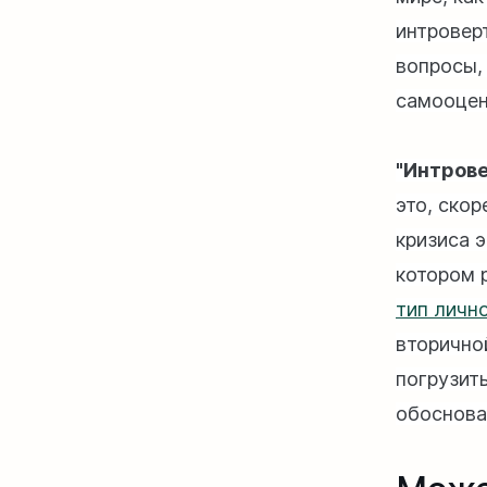
интровер
вопросы, 
самооцен
"Интров
это, ско
кризиса 
котором 
тип личн
вторичн
погрузит
обоснова