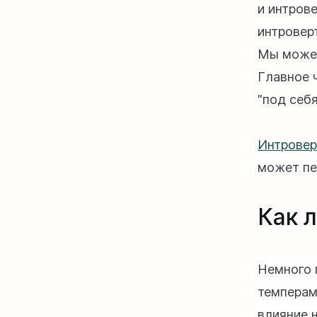
и интров
интровер
Мы можем
Главное 
"под себя
Интровер
может пе
Как 
Немного 
темперам
влияние 