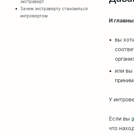
экстраверт
Зачем экстраверту становиться
интровертом
И главны
вы хот
соотве
органи
или вы
приним
У интрове
Если вы
что нахо