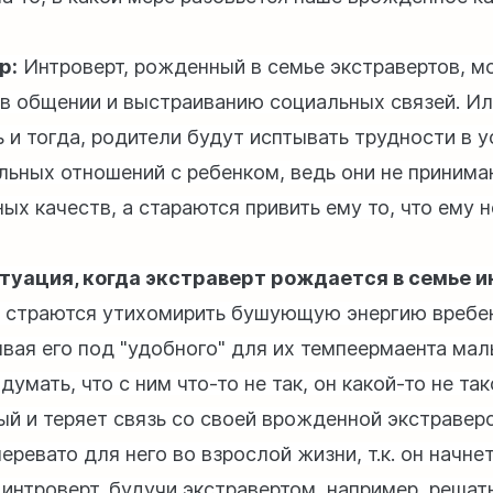
р:
Интроверт, рожденный в семье экстравертов, м
 в общении и выстраиванию социальных связей. И
ь и тогда, родители будут исптывать трудности в 
льных отношений с ребенком, ведь они не принима
ых качеств, а стараются привить ему то, что ему 
туация, когда экстраверт рождается в семье и
 страются утихомирить бушующую энергию вребен
вая его под "удобного" для их темпеермаента мал
думать, что с ним что-то не так, он какой-то не так
ый и теряет связь со своей врожденной экстраверс
еревато для него во взрослой жизни, т.к. он начне
 интроверт, будучи экстравертом, например, решат