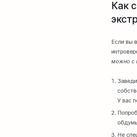
Как 
экст
Если в
ы
в
интровер
можно с 
Заведи
собств
У
вас
п
Попроб
обдумы
Не спе