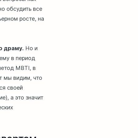
но обсудить все
ьерном росте, на
ю драму.
Но и
ему в период
метод MBTI, в
т мы видим, что
ся своей
), а это значит
еских