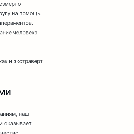
резмерно
ругу на помощь.
мпераментов.
вание человека
как и экстраверт
ами
аниям, наш
м оказывает
ачество.