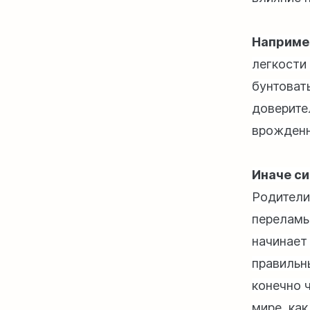
Наприме
легкости
бунтоват
доверите
врожденн
Иначе си
Родители
переламы
начинает 
правильн
конечно ч
мире, как