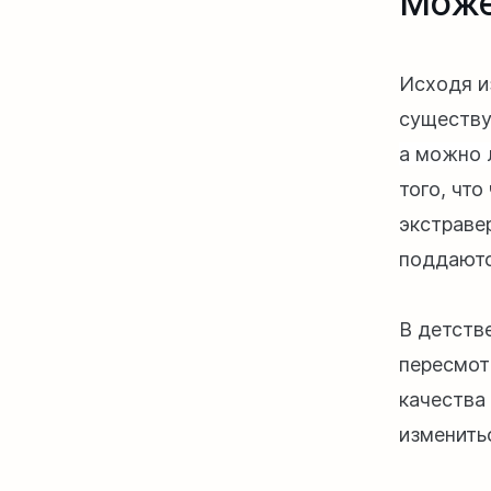
Може
Исходя и
существу
а можно 
того, что
экстраве
поддаютс
В детстве
пересмот
качества
изменить