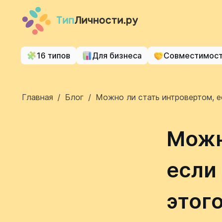
16 типов
Для бизнеса
Совместимос
Главная
/
Блог
/
Можно ли стать интровертом, ес
Можн
если 
этог