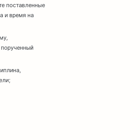
ите поставленные
а и время на
му,
е порученный
циплина,
ели;