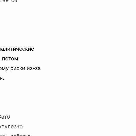
гается
налитические
а потом
ому риски из-за
я.
Зато
рупулезно