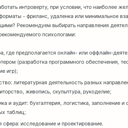
аботать интроверту, при условии, что наиболее же
форматы - фриланс, удаленка или минимальное вз
ими? Рекомендуем выбирать направления деятел
 рекомендуемого психологами:
ра, где предполагается
онлайн-
или
оффлайн-
деяте
тером (разработка программного обеспечения, те
ние
игр)
;
ство: литературная деятельность разных направле
иторство, живопись, скульптура, рукоделие;
ика и аудит: бухгалтерия, логистика, заполнение и
ых таблиц;
я сфера: исследование и проектирование.