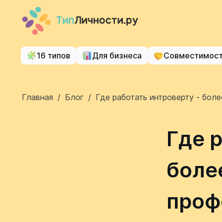
16 типов
Для бизнеса
Совместимос
Главная
/
Блог
/
Где работать интроверту - бол
Где 
боле
проф