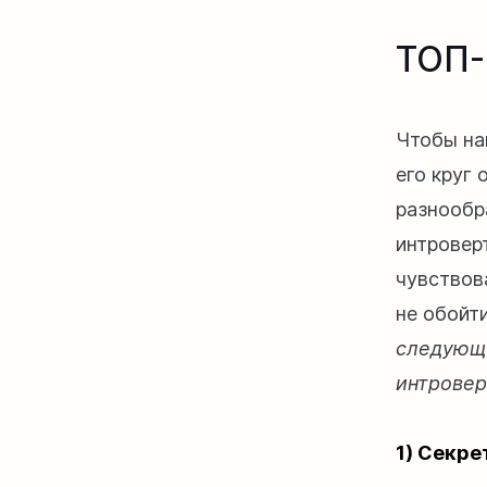
ТОП-
Чтобы на
е
го
круг 
разнообр
интровер
чувствов
не обойт
следующи
интровер
1) Секре