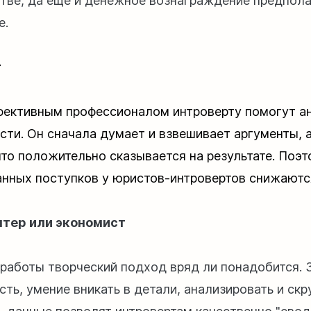
тве, да еще и денежное вознаграждение предпола
е.
т
фективным профессионалом интроверту помогут а
сти. Он сначала думает и взвешивает аргументы, 
что положительно сказывается на результате. Поэт
нных поступков у юристов-интровертов снижаютс
лтер или экономист
 работы творческий подход вряд ли понадобится. 
сть, умение вникать в детали, анализировать и ск