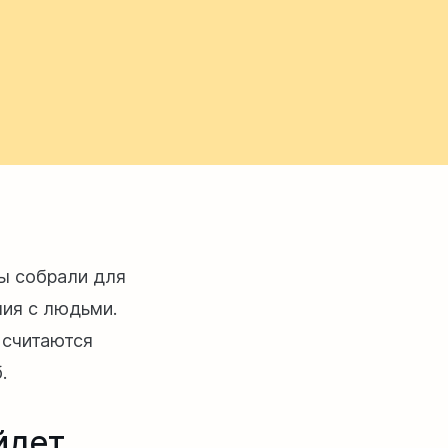
Мы собрали для
ния с людьми.
 считаются
.
йдет