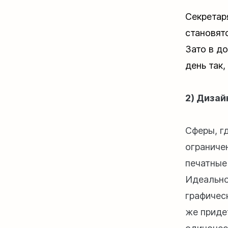
Секретар
становят
Зато в д
день так,
2) Дизай
Сферы, г
ограниче
печатные
Идеально
графическ
же приде