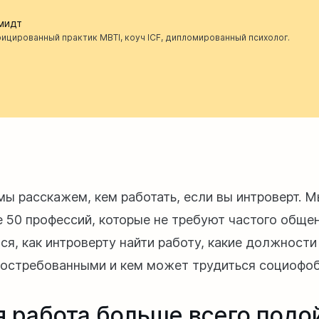
мидт
ицированный практик MBTI, коуч ICF, дипломированный психолог.
 мы расскажем, кем работать, если вы интроверт. 
е 50 профессий, которые не требуют частого обще
ся, как интроверту найти работу, какие должности
остребованными и кем может трудиться социофоб
я работа больше всего подо