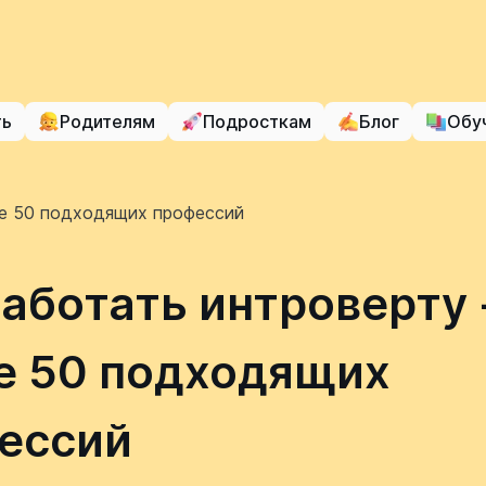
ть
Родителям
Подросткам
Блог
Обу
ее 50 подходящих профессий
работать интроверту 
е 50 подходящих
ессий