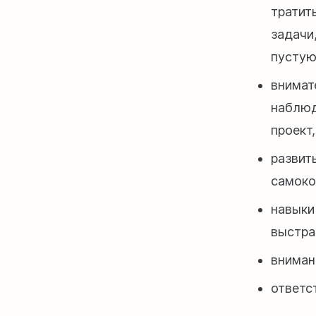
тратит
задачи
пустую
внимат
наблюд
проект
развиты
самоко
навыки
выстра
вниман
ответс