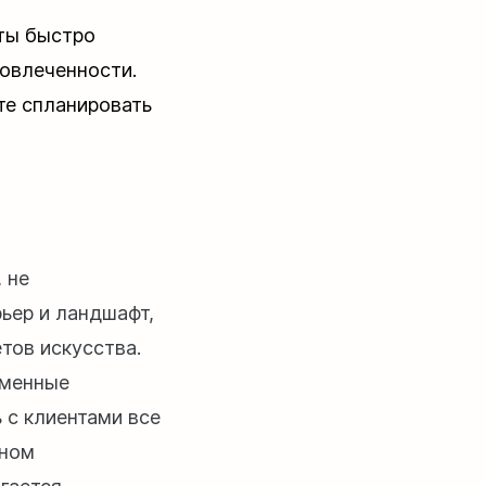
кты быстро
вовлеченности.
те спланировать
 не
ьер и ландшафт,
тов искусства.
еменные
 с клиентами все
тном