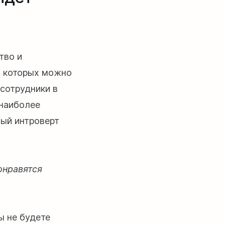
тво и
х которых можно
 сотрудники в
 наиболее
ый интроверт
онравятся
ы не будете