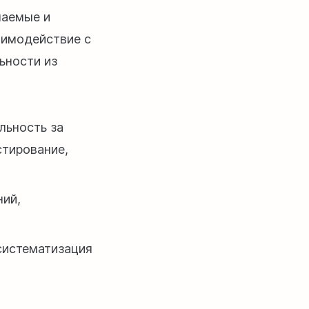
лаемые и
аимодействие с
ьности из
льность за
стирование,
ний,
 систематизация