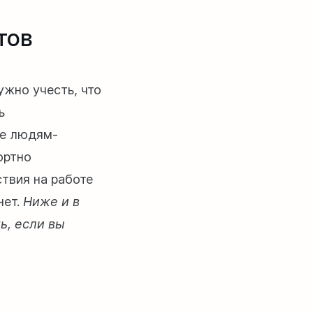
тов
у
ж
но учесть, что
ь
ce людям-
ортно
ствия на работе
нет.
Ниже и в
ь, если вы