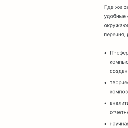
Где же р
удобные 
окружающ
перечня,
IT-сфе
компью
созда
творче
композ
аналит
отчетн
научна