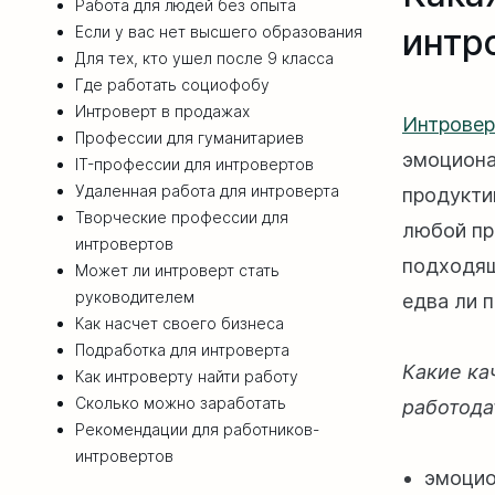
Работа для людей без опыта
интр
Если у вас нет высшего образования
Для тех, кто ушел после 9 класса
Где работать социофобу
Интроверт в продажах
Интрове
Профессии для гуманитариев
эмоциона
IT-профессии для интровертов
Удаленная работа для интроверта
продукти
Творческие профессии для
любой пр
интровертов
подходящ
Может ли интроверт стать
руководителем
едва ли 
Как насчет своего бизнеса
Подработка для интроверта
Какие ка
Как интроверту найти работу
Сколько можно заработать
работода
Рекомендации для работников-
интровертов
эмоцио