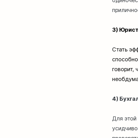
одиночес
прилично
3) Юрис
Стать эф
способно
говорит, 
необдума
4) Бухга
Для этой
усидчиво