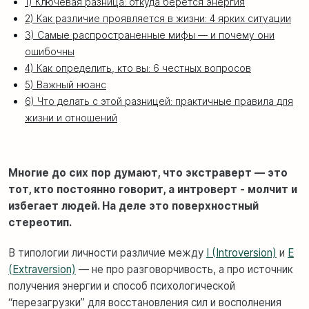
1) Ключевая разница: откуда берется энергия
2) Как различие проявляется в жизни: 4 ярких ситуации
3) Самые распространенные мифы — и почему они
ошибочны
4) Как определить, кто вы: 6 честных вопросов
5) Важный нюанс
6) Что делать с этой разницей: практичные правила для
жизни и отношений
Многие до сих пор думают, что экстраверт — это
тот, кто постоянно говорит, а интроверт - молчит и
избегает людей. На деле это поверхностный
стереотип.
В типологии личности различие между
I (Introversion)
и
E
(Extraversion)
— не про разговорчивость, а про источник
получения энергии и способ психологической
“перезагрузки” для восстановления сил и восполнения