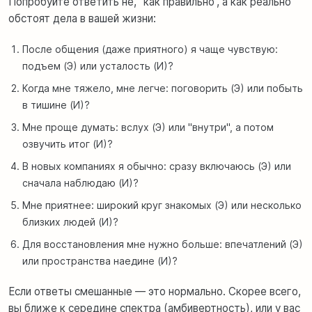
Попробуйте ответить не, “как правильно”, а как реально
обстоят дела в вашей жизни:
После общения (даже приятного) я чаще чувствую:
подъем (Э) или усталость (И)?
Когда мне тяжело, мне легче: поговорить (Э) или побыть
в тишине (И)?
Мне проще думать: вслух (Э) или "внутри", а потом
озвучить итог (И)?
В новых компаниях я обычно: сразу включаюсь (Э) или
сначала наблюдаю (И)?
Мне приятнее: широкий круг знакомых (Э) или несколько
близких людей (И)?
Для восстановления мне нужно больше: впечатлений (Э)
или пространства наедине (И)?
Если ответы смешанные — это нормально. Скорее всего,
вы ближе к середине спектра (амбивертность), или у вас